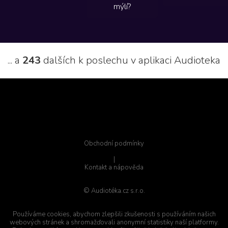
mýlí?
... a
243
dalších k poslechu v aplikaci Audioteka
Obchodní podmínky
|
Kontakt a nápověda
© Audiotéka.cz s.r.o.
Používáme cookies, abychom zlepšili zkušenosti s používáním našich
webových stránek a shromažďovali anonymní statistiky naší platformy.