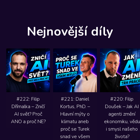
Nejnovější díly
#222: Filip
#221: Daniel
#220: Filip
Dřímalka – Zničí
Kortus, PhD. –
Doušek – Jak AI
AI svět? Proč
Hlavní mýty o
agenti změní
ANO a proč NE?
klimatu aneb
ekonomiku, vědu
proč se Turek
i smysl našeho
snad ve všem
života?